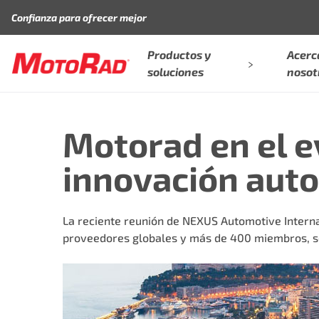
Saltar al contenido
Confianza para ofrecer mejor
Productos y
Acerc
soluciones
nosot
Motorad en el e
innovación aut
La reciente reunión de
NEXUS Automotive Interna
proveedores globales y más de 400 miembros, se