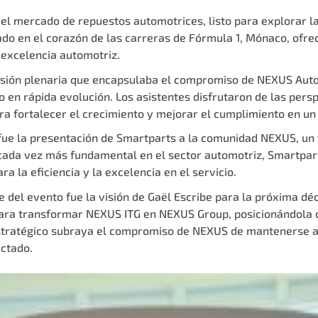
del mercado de repuestos automotrices, listo para explorar l
brado en el corazón de las carreras de Fórmula 1, Mónaco, ofr
 excelencia automotriz.
sesión plenaria que encapsulaba el compromiso de
NEXUS Auto
n rápida evolución. Los asistentes disfrutaron de las perspe
ra fortalecer el crecimiento y mejorar el cumplimiento en un
ue la presentación de Smartparts a la comunidad NEXUS, un 
a cada vez más fundamental en el sector automotriz, Smartpa
 la eficiencia y la excelencia en el servicio.
del evento fue la visión de Gaël Escribe para la próxima dé
 para transformar NEXUS ITG en NEXUS Group, posicionándola 
tratégico subraya el compromiso de NEXUS de mantenerse a l
ctado.