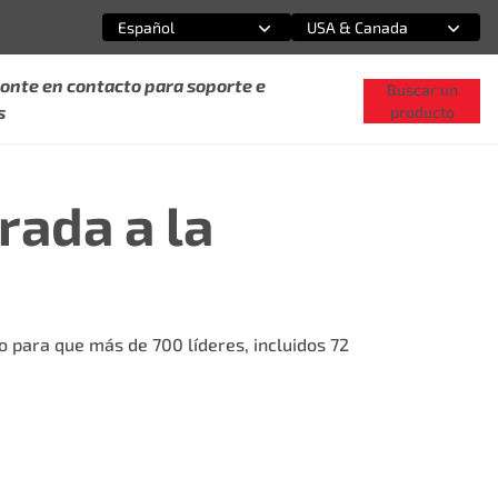
Español
USA & Canada
Selecciona una opción
Selecciona una opción
onte en contacto para soporte e
Buscar un
s
producto
rada a la
 para que más de 700 líderes, incluidos 72
.