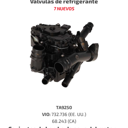
Válvulas de refrigerante
7 NUEVOS
TA9250
VIO:
732.736 (EE. UU.)
68.243 (CA)