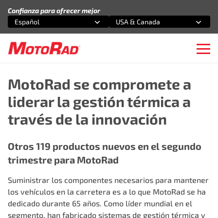
Saltar al contenido
Confianza para ofrecer mejor
Español
USA & Canada
Selecciona una opción
Selecciona una opción
Ope
MotoRad se compromete a
liderar la gestión térmica a
través de la innovación
Otros 119 productos nuevos en el segundo
trimestre para MotoRad
Suministrar los componentes necesarios para mantener
los vehículos en la carretera es a lo que MotoRad se ha
dedicado durante 65 años. Como líder mundial en el
segmento, han fabricado sistemas de gestión térmica y