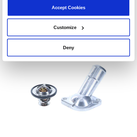
Accept Cookies
TA1070
VIO:
589.560 (EE. UU.)
33.610 (CA)
Customize
Termostatos
14 NUEVOS
Deny