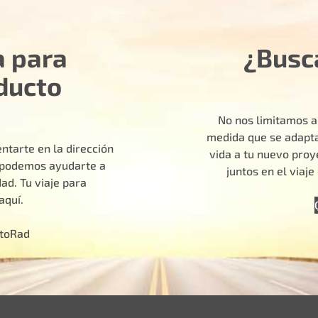
a para
¿Busc
ducto
No nos limitamos a
medida que se adapta
ntarte en la dirección
vida a tu nuevo pro
o podemos ayudarte a
juntos en el viaj
ad. Tu viaje para
aquí.
otoRad