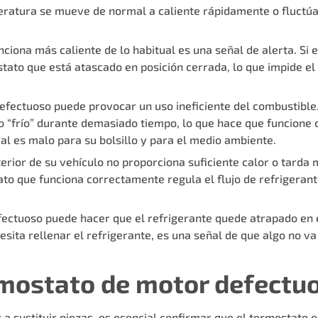
peratura se mueve de normal a caliente rápidamente o fluctúa
nciona más caliente de lo habitual es una señal de alerta. Si
ato que está atascado en posición cerrada, lo que impide el 
efectuoso puede provocar un uso ineficiente del combustible
“frío” durante demasiado tiempo, lo que hace que funcione c
al es malo para su bolsillo y para el medio ambiente.
nterior de su vehículo no proporciona suficiente calor o tard
o que funciona correctamente regula el flujo de refrigerante
fectuoso puede hacer que el refrigerante quede atrapado en e
esita rellenar el refrigerante, es una señal de que algo no va
mostato de motor defectu
 a sustituir piezas, es esencial confirmar que el termostat