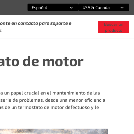
Español
USA & Canada
Selecciona una opción
Selecciona una opción
onte en contacto para soporte e
Buscar un
s
producto
ato de motor
 un papel crucial en el mantenimiento de las
 serie de problemas, desde una menor eficiencia
mas de un termostato de motor defectuoso y le