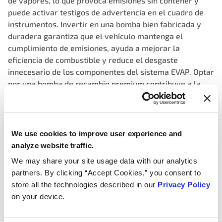
de vapores, lo que provoca emisiones sin contener y
puede activar testigos de advertencia en el cuadro de
instrumentos. Invertir en una bomba bien fabricada y
duradera garantiza que el vehículo mantenga el
cumplimiento de emisiones, ayuda a mejorar la
eficiencia de combustible y reduce el desgaste
innecesario de los componentes del sistema EVAP. Optar
por una bomba de recambio premium contribuye a la
protección del medio ambiente, optimiza la
funcionalidad del sistema y mantiene el vehículo
funcionando sin problemas.
We use cookies to improve user experience and
Consistent, precise vacuum, ensuring accurate
analyze website traffic.
identification of leaks for enhanced vehicle
We may share your site usage data with our analytics
performance, fewer false fails
partners. By clicking “Accept Cookies,” you consent to
Stable monitor feedback using integrated sensors that
store all the technologies described in our
Privacy Policy
continuously monitor pressure levels, allowing for
on your device.
immediate detection of any leaks or malfunctions
Pump output validated to OEM pressure specification on