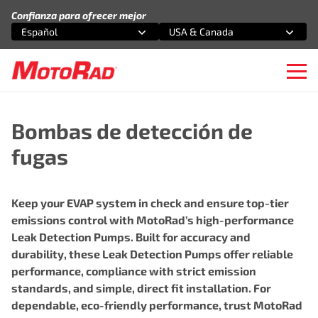
Saltar al contenido
Confianza para ofrecer mejor
Español
USA & Canada
Selecciona una opción
Selecciona una opción
Ope
Bombas de detección de
fugas
Keep your EVAP system in check and ensure top-tier
emissions control with MotoRad’s high-performance
Leak Detection Pumps. Built for accuracy and
durability, these Leak Detection Pumps offer reliable
performance, compliance with strict emission
standards, and simple, direct fit installation. For
dependable, eco-friendly performance, trust MotoRad