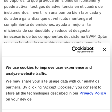
de vapores, lo que provoca emisiones sin contener y
puede activar testigos de advertencia en el cuadro de
instrumentos. Invertir en una bomba bien fabricada y
duradera garantiza que el vehículo mantenga el
cumplimiento de emisiones, ayuda a mejorar la
eficiencia de combustible y reduce el desgaste
innecesario de los componentes del sistema EVAP. Optar
por una bomba de recambio premium contribuye a la
protección del medio ambiente, optimiza la
funcionalidad del sistema y mantiene el vehículo
funcionando sin problemas.
We use cookies to improve user experience and
Consistent, precise vacuum, ensuring accurate
analyze website traffic.
identification of leaks for enhanced vehicle
We may share your site usage data with our analytics
performance, fewer false fails
partners. By clicking “Accept Cookies,” you consent to
Stable monitor feedback using integrated sensors that
store all the technologies described in our
Privacy Policy
continuously monitor pressure levels, allowing for
on your device.
immediate detection of any leaks or malfunctions
Pump output validated to OEM pressure specification on