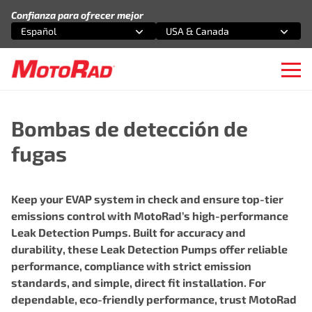
Saltar al contenido
Confianza para ofrecer mejor
Español
USA & Canada
Selecciona una opción
Selecciona una opción
Ope
Bombas de detección de
fugas
Keep your EVAP system in check and ensure top-tier
emissions control with MotoRad’s high-performance
Leak Detection Pumps. Built for accuracy and
durability, these Leak Detection Pumps offer reliable
performance, compliance with strict emission
standards, and simple, direct fit installation. For
dependable, eco-friendly performance, trust MotoRad