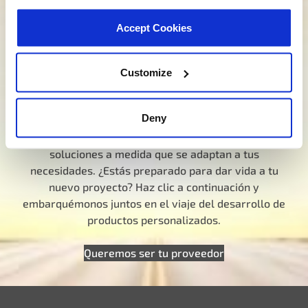
orientarte en la dirección correcta. Haz clic a
continuación y dinos cómo podemos ayudarte a
Accept Cookies
encontrar el producto ideal para tu necesidad. Tu
viaje para experimentar MEJOR empieza aquí.
Customize
Habla con un especialista de MotoRad
¿Buscas un desarrollo a medida?
Deny
No nos limitamos a los productos, sino que creamos
soluciones a medida que se adaptan a tus
necesidades. ¿Estás preparado para dar vida a tu
nuevo proyecto? Haz clic a continuación y
embarquémonos juntos en el viaje del desarrollo de
productos personalizados.
Queremos ser tu proveedor