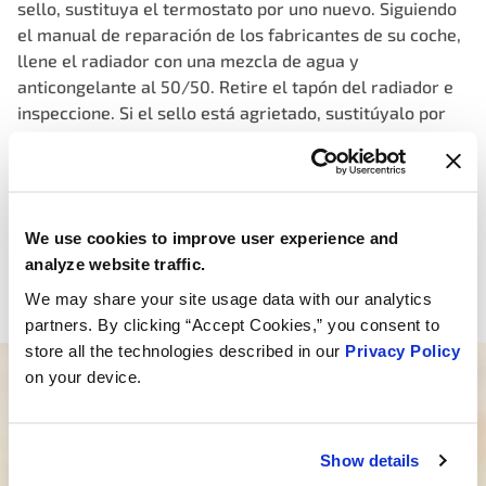
sello, sustituya el termostato por uno nuevo. Siguiendo
el manual de reparación de los fabricantes de su coche,
llene el radiador con una mezcla de agua y
anticongelante al 50/50. Retire el tapón del radiador e
inspeccione. Si el sello está agrietado, sustitúyalo por
uno nuevo. Dejando el tapón del radiador quitado, ponga
el motor en marcha durante aproximadamente 10
minutos para eliminar las burbujas de aire. Rellene con
anticongelante y agua según sea necesario. Vuelva a
We use cookies to improve user experience and
colocar el tapón del radiador. Lleve los líquidos usados a
analyze website traffic.
su profesional local de cuidado del automóvil para su
eliminación segura.
We may share your site usage data with our analytics
partners. By clicking “Accept Cookies,” you consent to
store all the technologies described in our
Privacy Policy
on your device.
¿Necesitas ayuda para encontrar el
producto adecuado?
Show details
Nuestro equipo especializado está aquí para