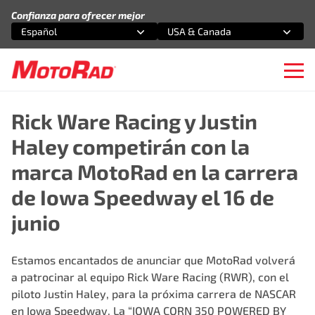
Saltar al contenido
Confianza para ofrecer mejor
Español
USA & Canada
Selecciona una opción
Selecciona una opción
Ope
Rick Ware Racing y Justin
Haley competirán con la
marca MotoRad en la carrera
de Iowa Speedway el 16 de
junio
Estamos encantados de anunciar que MotoRad volverá
a patrocinar al
equipo Rick Ware Racing (RWR)
, con el
piloto
Justin Haley
, para la próxima carrera de NASCAR
en Iowa Speedway. La “IOWA CORN 350 POWERED BY