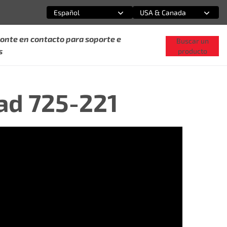
Español
USA & Canada
Selecciona una opción
Selecciona una opción
onte en contacto para soporte e
Buscar un
s
producto
ad 725-221