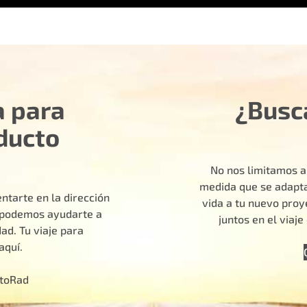
a para
¿Busc
ducto
No nos limitamos a
medida que se adapta
ntarte en la dirección
vida a tu nuevo pro
o podemos ayudarte a
juntos en el viaj
ad. Tu viaje para
aquí.
otoRad