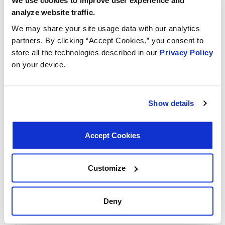
We use cookies to improve user experience and
analyze website traffic.
We may share your site usage data with our analytics
partners. By clicking “Accept Cookies,” you consent to
store all the technologies described in our
Privacy Policy
on your device.
Show details
Accept Cookies
Customize
Deny