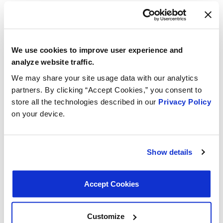
tampa solta ou danificada pode ativar este aviso.
Dificuldade para abrir ou fechar:
Se você encontrar
dificuldade para abrir ou fechar com segurança a tampa
do tanque, é uma clara indicação de que a tampa está
We use cookies to improve user experience and
desgastada e precisa ser substituída.
analyze website traffic.
Danos visíveis:
Rachaduras, quebras ou sinais visíveis
We may share your site usage data with our analytics
de desgaste na tampa do tanque são indicadores claros
partners. By clicking “Accept Cookies,” you consent to
de que ela precisa ser substituída.
store all the technologies described in our
Privacy Policy
on your device.
Escolhendo a substituição correta:
Show details
Accept Cookies
Customize