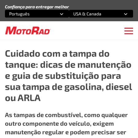
Pular para o conteúdo
Confiança para entregar melhor
Português
USA & Canada
Selecione uma opção
Selecione uma opção
Ope
Cuidado com a tampa do
tanque: dicas de manutenção
e guia de substituição para
sua tampa de gasolina, diesel
ou ARLA
As tampas de combustível, como qualquer
outro componente do veículo, exigem
manutenção regular e podem precisar ser