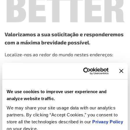
Valorizamos a sua solicitação e responderemos
com a máxima brevidade possível
.
Localize-nos ao redor do mundo nestes endereços:
MOTORAD EUA
– Illinois
916 Empire Street
MT Carmel, IL 62863
principal: +1-888-262-4153
We use cookies to improve user experience and
técnico: +1-866-690-4357
analyze website traffic.
We may share your site usage data with our analytics
MOTORAD EUA
– Geórgia
partners. By clicking “Accept Cookies,” you consent to
200 Hembree Park Drive Suite R
store all the technologies described in our
Privacy Policy
Roswell, GA 30076
on your device.