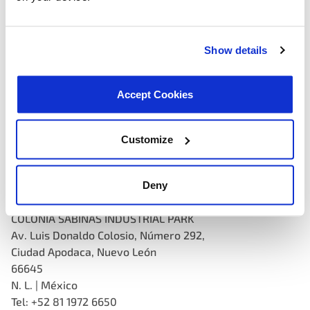
+1-678-691-2023
MOTORAD ISRAEL
– Misgav
Show details
Parque Industrial Bar-Lev,
Misgav 20156, Israel
972-4-955-3232
Accept Cookies
MOTORAD ALEMANHA
– Alemanha
Max-Planck-Str. 6
Customize
D-50374 Erftstadt-Alemanha
+49-2235-430447
Deny
MOTORAD MÉXICO
– Nuevo León
COLONIA SABINAS INDUSTRIAL PARK
Av. Luis Donaldo Colosio, Número 292,
Ciudad Apodaca, Nuevo León
66645
N. L. | México
Tel: +52 81 1972 6650