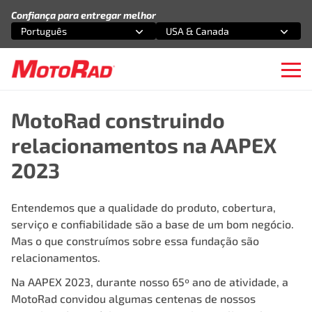
Pular para o conteúdo
Confiança para entregar melhor
Português
USA & Canada
Selecione uma opção
Selecione uma opção
Ope
MotoRad construindo
relacionamentos na AAPEX
2023
Entendemos que a qualidade do produto, cobertura,
serviço e confiabilidade são a base de um bom negócio.
Mas o que construímos sobre essa fundação são
relacionamentos.
Na
AAPEX 2023
, durante nosso 65º ano de atividade, a
MotoRad convidou algumas centenas de nossos