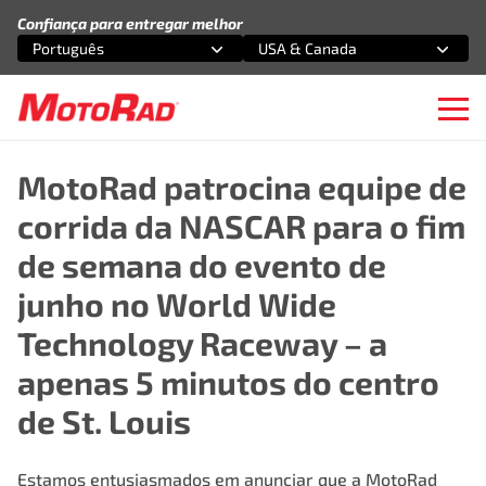
Pular para o conteúdo
Confiança para entregar melhor
Português
USA & Canada
Selecione uma opção
Selecione uma opção
Ope
MotoRad patrocina equipe de
corrida da NASCAR para o fim
de semana do evento de
junho no World Wide
Technology Raceway – a
apenas 5 minutos do centro
de St. Louis
Estamos entusiasmados em anunciar que a MotoRad