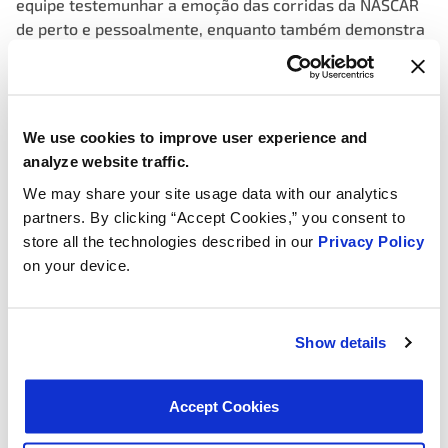
equipe testemunhar a emoção das corridas da NASCAR
de perto e pessoalmente, enquanto também demonstra
nosso apoio a Justin Haley e sua equipe.
O World Wide Technology Raceway, conhecido por sua
rica história de corridas e pista desafiadora, promete
um fim de semana repleto de ação. Estamos confiantes
We use cookies to improve user experience and
de que, com Justin Haley ao volante, nosso carro
analyze website traffic.
patrocinado pela MotoRad “entregará” um ótimo
We may share your site usage data with our analytics
desempenho. Estendemos nossos melhores votos para
partners. By clicking “Accept Cookies,” you consent to
um fim de semana de corridas bem-sucedido, divertido
store all the technologies described in our
Privacy Policy
e, acima de tudo, seguro para todos os envolvidos.
on your device.
Enquanto nos preparamos para este evento, somos
lembrados do poder do trabalho em equipe, dedicação e
paixão – valores que tanto a MotoRad quanto a NASCAR
Show details
prezam. Estamos ansiosos para ver nosso carro em
ação e torcer por Justin Haley enquanto ele corre em
Accept Cookies
direção à vitória.
Fiquem atentos para atualizações do fim de semana de