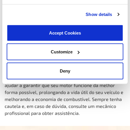
dúvida sobre a localização, existem vários fóruns
online, guias de reparo e vídeos que podem fornecer
Show details
instruções passo a passo para encontrar e substituir o
termostato no seu modelo específico de veículo.
Accept Cookies
Conhecer a localização do termostato do seu carro é
Customize
essencial, especialmente se você estiver enfrentando
problemas de superaquecimento ou desempenho
Deny
ineficiente do motor. A manutenção regular e a
substituição do termostato quando necessário podem
ajudar a garantir que seu motor funcione da melhor
forma possível, prolongando a vida útil do seu veículo e
melhorando a economia de combustível. Sempre tenha
cautela e, em caso de dúvida, consulte um mecânico
profissional para obter assistência.