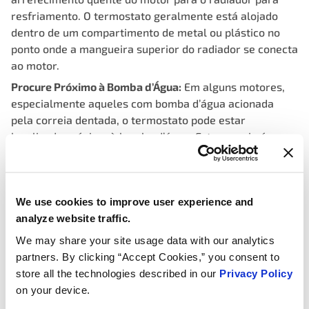
resfriamento. O termostato geralmente está alojado
dentro de um compartimento de metal ou plástico no
ponto onde a mangueira superior do radiador se conecta
ao motor.
Procure Próximo à Bomba d’Água:
Em alguns motores,
especialmente aqueles com bomba d’água acionada
pela correia dentada, o termostato pode estar
localizado próximo à bomba d’água. Este arranjo é
menos comum, mas vale a pena verificar se você não o
encontrar ao longo da mangueira superior do radiador.
Consulte o Manual do seu Veículo:
Sempre consulte o
We use cookies to improve user experience and
manual do proprietário do seu veículo para obter
analyze website traffic.
informações específicas sobre a localização do
We may share your site usage data with our analytics
termostato. Os fabricantes geralmente fornecem
partners. By clicking “Accept Cookies,” you consent to
diagramas e instruções que facilitam a identificação de
store all the technologies described in our
Privacy Policy
sua posição exata.
on your device.
Consulte Recursos Online:
Se você ainda estiver em