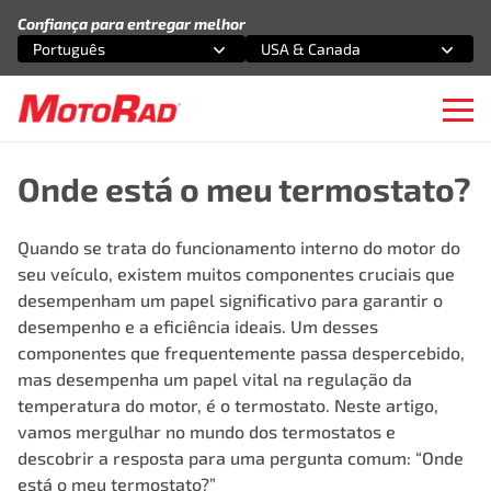
Pular para o conteúdo
Confiança para entregar melhor
Português
USA & Canada
Selecione uma opção
Selecione uma opção
Ope
Onde está o meu termostato?
Quando se trata do funcionamento interno do motor do
seu veículo, existem muitos componentes cruciais que
desempenham um papel significativo para garantir o
desempenho e a eficiência ideais. Um desses
componentes que frequentemente passa despercebido,
mas desempenha um papel vital na regulação da
temperatura do motor, é o termostato. Neste artigo,
vamos mergulhar no mundo dos termostatos e
descobrir a resposta para uma pergunta comum: “Onde
está o meu termostato?”