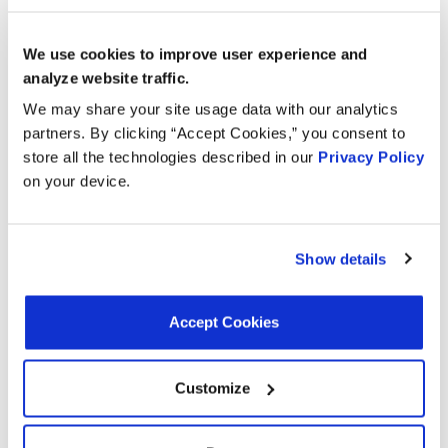
1.6L L4
1990
Nissan
Pulsar NX
We use cookies to improve user experience and
GAS
analyze website traffic.
1.8L L4
Inclui Pac
We may share your site usage data with our analytics
1989
Nissan
Pulsar NX
GAS
Múltiplo
partners. By clicking “Accept Cookies,” you consent to
store all the technologies described in our
Privacy Policy
1.6L L4
Inclui Pac
1989
Nissan
Pulsar NX
on your device.
GAS
Múltiplo
2.8L L6
Inclui Pac
1983
Nissan
280ZX
GAS
Múltiplo
Show details
2.2L L4
Inclui Pac
1983
Nissan
200SX
GAS
Múltiplo
Accept Cookies
2.8L L6
Inclui Pac
1983
Nissan
280ZX
Turbo
Customize
Múltiplo
GAS
2.8L L6
Inclui Pac