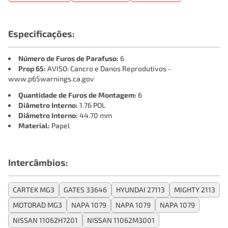
Especificações:
Número de Furos de Parafuso:
6
Prop 65:
AVISO: Cancro e Danos Reprodutivos -
www.p65warnings.ca.gov
Quantidade de Furos de Montagem:
6
Diâmetro Interno:
1.76 POL
Diâmetro Interno:
44.70 mm
Material:
Papel
Intercâmbios:
CARTEK MG3
GATES 33646
HYUNDAI 27113
MIGHTY 2113
MOTORAD MG3
NAPA 1079
NAPA 1079
NAPA 1079
NISSAN 11062H7201
NISSAN 11062M3001