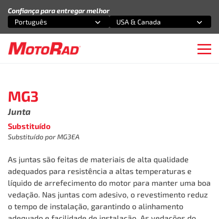
Pular para o conteúdo
Confiança para entregar melhor
Português
USA & Canada
Selecione uma opção
Selecione uma opção
Ope
MG3
Junta
Substituído
Substituído por MG3EA
As juntas são feitas de materiais de alta qualidade
adequados para resistência a altas temperaturas e
líquido de arrefecimento do motor para manter uma boa
vedação. Nas juntas com adesivo, o revestimento reduz
o tempo de instalação, garantindo o alinhamento
adequado e facilidade de instalação. As vedações do