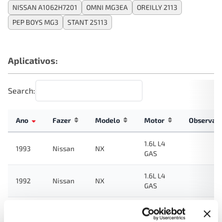
NISSAN A1062H7201
OMNI MG3EA
OREILLY 2113
PEP BOYS MG3
STANT 25113
Aplicativos:
Search:
Ano
Fazer
Modelo
Motor
Observaç
1.6L L4
1993
Nissan
NX
GAS
1.6L L4
1992
Nissan
NX
GAS
1.6L L4
1991
Nissan
NX
GAS