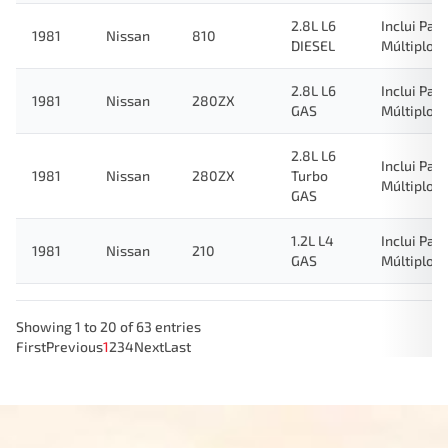
2.8L L6
Inclui Pac
1981
Nissan
810
DIESEL
Múltiplo
2.8L L6
Inclui Pac
1981
Nissan
280ZX
GAS
Múltiplo
2.8L L6
Inclui Pac
1981
Nissan
280ZX
Turbo
Múltiplo
GAS
1.2L L4
Inclui Pac
1981
Nissan
210
GAS
Múltiplo
Showing 1 to 20 of 63 entries
First
Previous
1
2
3
4
Next
Last