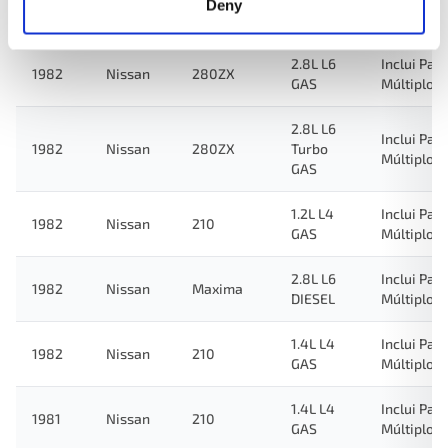
Deny
1983
Nissan
Maxima
DIESEL
Múltiplo
2.8L L6
Inclui Pac
1982
Nissan
280ZX
GAS
Múltiplo
2.8L L6
Inclui Pac
1982
Nissan
280ZX
Turbo
Múltiplo
GAS
1.2L L4
Inclui Pac
1982
Nissan
210
GAS
Múltiplo
2.8L L6
Inclui Pac
1982
Nissan
Maxima
DIESEL
Múltiplo
1.4L L4
Inclui Pac
1982
Nissan
210
GAS
Múltiplo
1.4L L4
Inclui Pac
1981
Nissan
210
GAS
Múltiplo