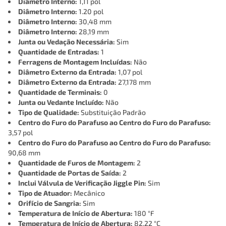
Diâmetro Interno:
1,11 pol
Diâmetro Interno:
1.20 pol
Diâmetro Interno:
30,48 mm
Diâmetro Interno:
28,19 mm
Junta ou Vedação Necessária:
Sim
Quantidade de Entradas:
1
Ferragens de Montagem Incluídas:
Não
Diâmetro Externo da Entrada:
1,07 pol
Diâmetro Externo da Entrada:
27,178 mm
Quantidade de Terminais:
0
Junta ou Vedante Incluído:
Não
Tipo de Qualidade:
Substituição Padrão
Centro do Furo do Parafuso ao Centro do Furo do Parafuso:
3,57 pol
Centro do Furo do Parafuso ao Centro do Furo do Parafuso:
90,68 mm
Quantidade de Furos de Montagem:
2
Quantidade de Portas de Saída:
2
Inclui Válvula de Verificação Jiggle Pin:
Sim
Tipo de Atuador:
Mecânico
Orifício de Sangria:
Sim
Temperatura de Início de Abertura:
180 °F
Temperatura de Início de Abertura:
82.22 °C