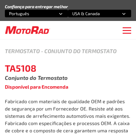
Pular para o conteúdo
Confiança para entregar melhor
Português
USA & Canada
Selecione uma opção
Selecione uma opção
Ope
TERMOSTATO
-
CONJUNTO DO TERMOSTATO
TA5108
Conjunto do Termostato
Disponível para Encomenda
Fabricado com materiais de qualidade OEM e padrões
de segurança por um Fornecedor OE. Resiste até aos
sistemas de arrefecimento automotivos mais exigentes.
Fabricado com especificações e processos OEM. A caixa
de cobre e o composto de cera garantem uma resposta