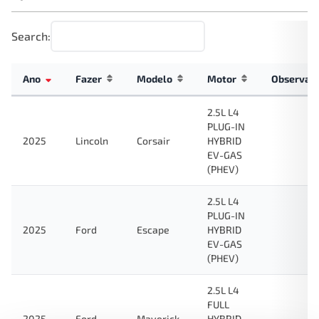
Search:
Ano
Fazer
Modelo
Motor
Observaç
2.5L L4
PLUG-IN
2025
Lincoln
Corsair
HYBRID
EV-GAS
(PHEV)
2.5L L4
PLUG-IN
2025
Ford
Escape
HYBRID
EV-GAS
(PHEV)
2.5L L4
FULL
2025
Ford
Maverick
HYBRID