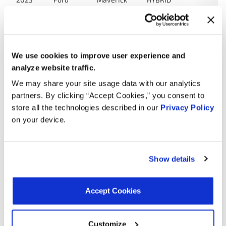
EV-GAS
(FHEV)
2.5L L4
FULL
We use cookies to improve user experience and
2025
Ford
Escape
HYBRID
analyze website traffic.
EV-GAS
(FHEV)
We may share your site usage data with our analytics
partners. By clicking “Accept Cookies,” you consent to
2.5L L4
store all the technologies described in our
Privacy Policy
PLUG-IN
on your device.
2024
Ford
Escape
HYBRID
EV-GAS
(PHEV)
Show details
2.5L L4
FULL
2024
Ford
Maverick
HYBRID
Accept Cookies
EV-GAS
(FHEV)
Customize