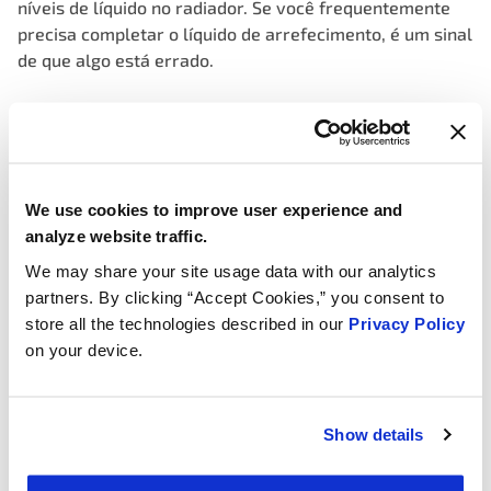
níveis de líquido no radiador. Se você frequentemente
precisa completar o líquido de arrefecimento, é um sinal
de que algo está errado.
Como consertar um termostato de motor
ruim:
Verificação diagnóstica
: Antes de começar a substituir
We use cookies to improve user experience and
peças, é essencial confirmar que o termostato é
analyze website traffic.
realmente o problema. Uma verificação diagnóstica
We may share your site usage data with our analytics
profissional, geralmente envolvendo uma ferramenta
partners. By clicking “Accept Cookies,” you consent to
de escaneamento, pode ajudar a identificar o problema.
store all the technologies described in our
Privacy Policy
Esta etapa é crucial para evitar reparos desnecessários.
on your device.
Substituição do termostato
: Se o termostato for
realmente o culpado, é hora de substituí-lo. Localize o
alojamento do termostato (geralmente próximo ao
Show details
bloco do motor), drene um pouco do líquido de
arrefecimento, remova o alojamento e substitua