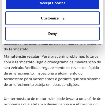
cuidadosamente o termostato. Certifique-se de seguir
Accept Cookies
as diretrizes do fabricante e usar o termostato correto
para o seu veículo.
Customize
Limpeza do sistema de arrefecimento
: Durante a
substituição do termostato, considere realizar uma
limpeza do sistema de arrefecimento. Isso ajuda a
Deny
remover quaisquer detritos ou contaminantes que
possam ter se acumulado devido ao mau funcionamento
do termostato.
Manutenção regular
: Para prevenir problemas futuros
com o termostato, siga o cronograma de manutenção do
seu veículo. Verifique regularmente os níveis de líquido
de arrefecimento, inspecione o alojamento do
termostato para vazamentos e garanta que seu sistema
de arrefecimento esteja em boas condições.
Um termostato de motor ruim pode levar a uma série de
problemas que afetam o desempenho e a eficiência do