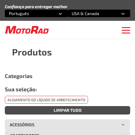
Pular para o conteúdo
Confiança para entregar melhor
Português
USA & Canada
Selecione uma opção
Selecione uma opção
Ope
Produtos
Categorias
Sua seleção:
ALOJAMENTO DO LÍQUIDO DE ARREFECIMENTO
LIMPAR TUDO
ACESSÓRIOS