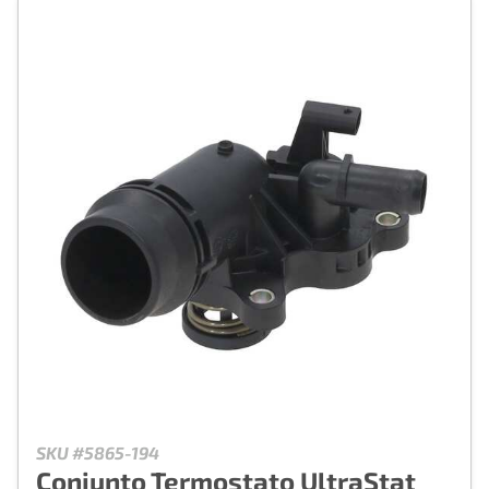
SKU #5865-194
Conjunto Termostato UltraStat