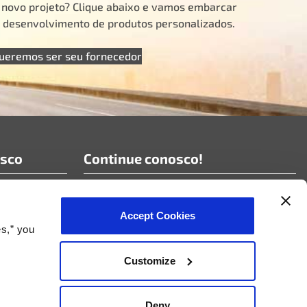
u novo projeto? Clique abaixo e vamos embarcar
e desenvolvimento de produtos personalizados.
ueremos ser seu fornecedor
osco
Continue conosco!
Assine nossas notícias!
Accept Cookies
es,” you
Customize
 ciclo de vida do produto
Deny