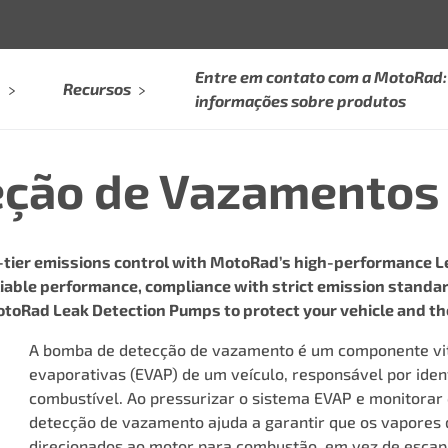
Entre em contato com a MotoRad: 
Recursos
informações sobre produtos
eção de Vazamentos
tier emissions control with MotoRad’s high-performance Le
iable performance, compliance with strict emission standards
otoRad Leak Detection Pumps to protect your vehicle and t
A bomba de detecção de vazamento é um componente vit
evaporativas (EVAP) de um veículo, responsável por iden
combustível. Ao pressurizar o sistema EVAP e monitorar
detecção de vazamento ajuda a garantir que os vapores
direcionados ao motor para combustão, em vez de escap