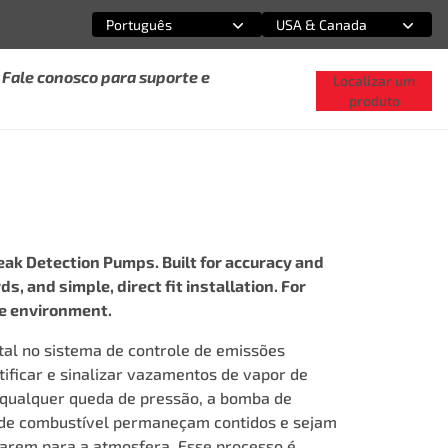
Português
USA & Canada
Selecione uma opção
Selecione uma opção
Fale conosco para suporte e
Localizar um
produto
ak Detection Pumps. Built for accuracy and
, and simple, direct fit installation. For
he environment.
al no sistema de controle de emissões
tificar e sinalizar vazamentos de vapor de
 qualquer queda de pressão, a bomba de
 de combustível permaneçam contidos e sejam
arem para a atmosfera. Esse processo é