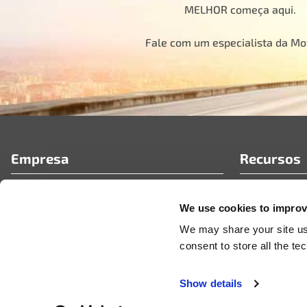
MELHOR começa aqui.
Fale com um especialista da M
Empresa
Recursos
Quem Somos
Perguntas F
We use cookies to improve
Portal de parceiros da MotoRad
Artigos técn
Carreiras
Notícias e c
We may share your site usa
Vídeos
consent to store all the t
Show details
© 2026 MotoRad
Privacy Policy
Terms & Conditions
Code of Conduct
Certificad