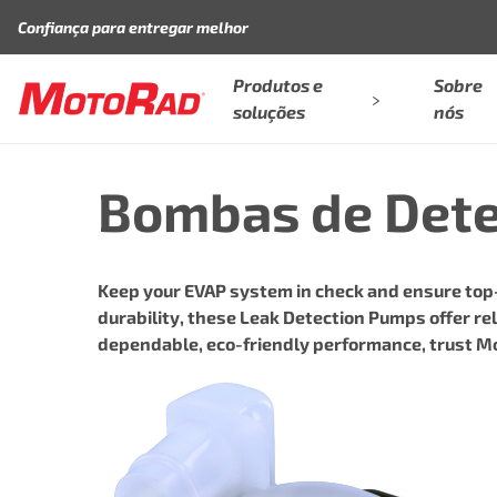
Pular para o conteúdo
Confiança para entregar melhor
Produtos e
Sobre
soluções
nós
Bombas de Det
Keep your EVAP system in check and ensure top-
durability, these Leak Detection Pumps offer rel
dependable, eco-friendly performance, trust M