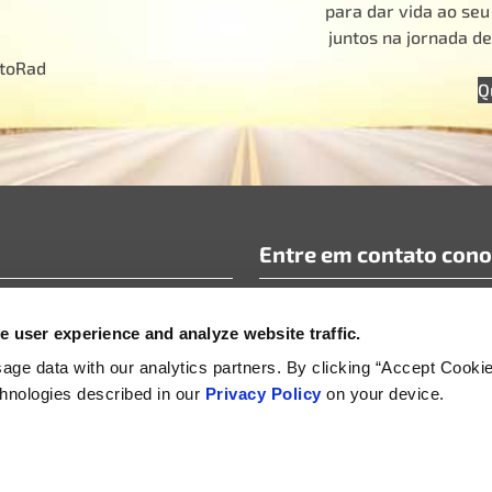
para dar vida ao se
juntos na jornada d
otoRad
Q
Entre em contato con
requentes
info@motoradusa.com
 user experience and analyze website traffic.
icos e documentos técnicos
+1-888-262-4153
omunicados de imprensa
ge data with our analytics partners. By clicking “Accept Cooki
echnologies described in our
Privacy Policy
on your device.
os
Supplier Sustainability, Social and Security Policy
Política de gerenciamento do