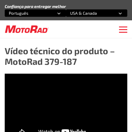
Pular para o conteúdo
Confiança para entregar melhor
Português
USA & Canada
Selecione uma opção
Selecione uma opção
Ope
Vídeo técnico do produto –
MotoRad 379-187