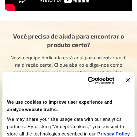
Você precisa de ajuda para encontrar o
produto certo?
Nossa equipe dedicada está aqui para orientar você
na direção certa. Clique abaixo e diga-nos como
podemos ajudar você a encontrar o produto ideal
para a sua necessidade. Sua jornada para
experimentar MELHOR começa aqui.
Fale com um especialista da MotoRad
We use cookies to improve user experience and
Você está procurando desenvolvimento
analyze website traffic.
personalizado?
We may share your site usage data with our analytics
partners. By clicking “Accept Cookies,” you consent to
Não se trata apenas de produtos; trata-se de criar
store all the technologies described in our
Privacy Policy