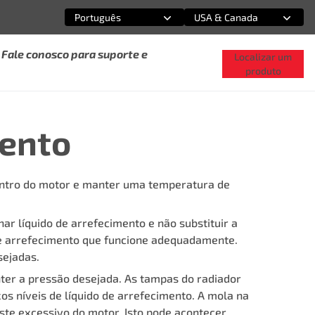
Português
USA & Canada
Selecione uma opção
Selecione uma opção
Fale conosco para suporte e
Localizar um
produto
mento
dentro do motor e manter uma temperatura de
nar líquido de arrefecimento e não substituir a
de arrefecimento que funcione adequadamente.
sejadas.
ter a pressão desejada. As tampas do radiador
s níveis de líquido de arrefecimento. A mola na
te excessivo do motor. Isto pode acontecer