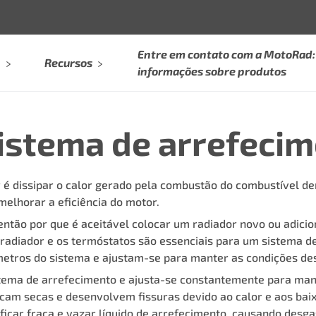
Entre em contato com a MotoRad: 
Recursos
informações sobre produtos
sistema de arrefeci
r é dissipar o calor gerado pela combustão do combustível 
elhorar a eficiência do motor.
então por que é aceitável colocar um radiador novo ou adicio
 radiador e os termóstatos são essenciais para um sistema 
etros do sistema e ajustam-se para manter as condições de
stema de arrefecimento e ajusta-se constantemente para man
am secas e desenvolvem fissuras devido ao calor e aos baixo
car fraca e vazar líquido de arrefecimento, causando desgas