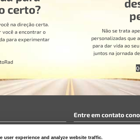
de
o certo?
p
ocê na direção certa.
Não se trata ape
 você a encontrar o
personalizadas que a
ada para experimentar
para dar vida ao se
juntos na jornada d
otoRad
Q
Entre em contato con
requentes
info@motoradusa.com
 user experience and analyze website traffic.
icos e documentos técnicos
+1-888-262-4153