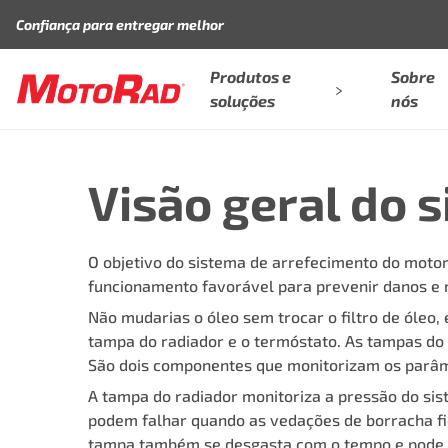
Pular para o conteúdo
Confiança para entregar melhor
Produtos e
Sobre
soluções
nós
Visão geral do 
O objetivo do sistema de arrefecimento do moto
funcionamento favorável para prevenir danos e m
Não mudarias o óleo sem trocar o filtro de óleo, 
tampa do radiador e o termóstato. As tampas do
São dois componentes que monitorizam os parâm
A tampa do radiador monitoriza a pressão do si
podem falhar quando as vedações de borracha fic
tampa também se desgasta com o tempo e pode fi