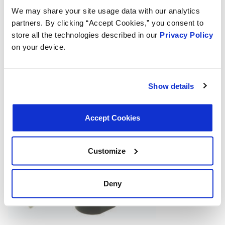
A MotoRad oferece uma variedade de
Tampas de
We may share your site usage data with our analytics
Combustível com Trava para sistemas sem tampa
para
partners. By clicking “Accept Cookies,” you consent to
fornecer a segurança adicional de um sistema de
store all the technologies described in our
Privacy Policy
combustível com trava para seu carro ou caminhão.
on your device.
Show details
Accept Cookies
Customize
Deny