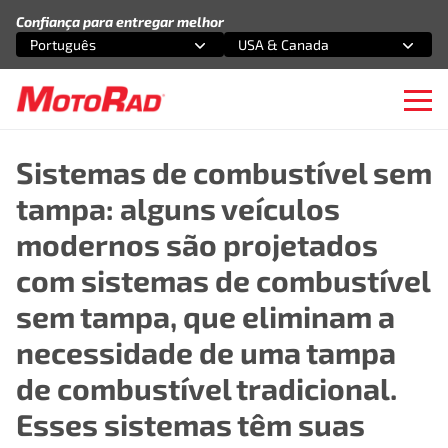
Pular para o conteúdo
Confiança para entregar melhor
Português
USA & Canada
Selecione uma opção
Selecione uma opção
Ope
Sistemas de combustível sem
tampa: alguns veículos
modernos são projetados
com sistemas de combustível
sem tampa, que eliminam a
necessidade de uma tampa
de combustível tradicional.
Esses sistemas têm suas