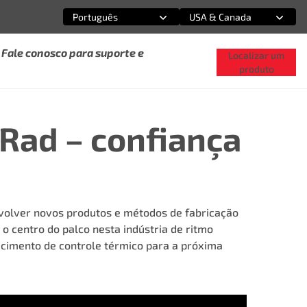
Português
USA & Canada
Selecione uma opção
Selecione uma opção
Fale conosco para suporte e
Localizar um
produto
Rad – confiança
volver novos produtos e métodos de fabricação
 centro do palco nesta indústria de ritmo
cimento de controle térmico para a próxima