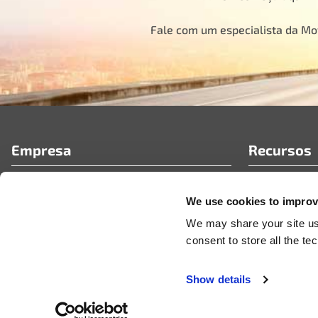
Fale com um especialista da M
Empresa
Recursos
Quem Somos
Perguntas F
We use cookies to improve
Portal de parceiros da MotoRad
Artigos técn
Carreiras
Notícias e c
We may share your site usa
Vídeos
consent to store all the t
Show details
© 2026 MotoRad
Privacy Policy
Terms & Conditions
Code of Conduct
Certificad