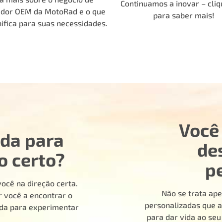
Continuamos a inovar – cliq
edor OEM da MotoRad e o que
para saber mais!
nifica para suas necessidades.
Você
uda para
de
o certo?
p
ocê na direção certa.
Não se trata ape
 você a encontrar o
personalizadas que a
ada para experimentar
para dar vida ao se