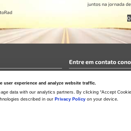
juntos na jornada d
otoRad
Q
Entre em contato con
requentes
info@motoradusa.com
 user experience and analyze website traffic.
icos e documentos técnicos
+1-888-262-4153
omunicados de imprensa
ge data with our analytics partners. By clicking “Accept Cooki
echnologies described in our
Privacy Policy
on your device.
os
Supplier Sustainability, Social and Security Policy
Política de gerenciamento do