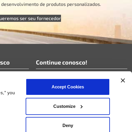
e desenvolvimento de produtos personalizados.
ueremos ser seu fornecedor
osco
Continue conosco!
Assine nossas notícias!
Accept Cookies
es,” you
Customize
 ciclo de vida do produto
Deny